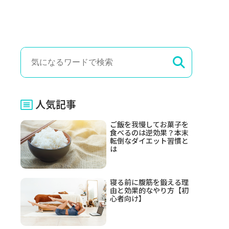
人気記事
ご飯を我慢してお菓子を
食べるのは逆効果？本末
転倒なダイエット習慣と
は
寝る前に腹筋を鍛える理
由と効果的なやり方【初
心者向け】