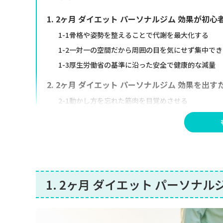
1. 2ヶ月 ダイエット パーソナルジム 効果が初
1-1骨格や姿勢を整えることで代謝を最大化する
1-2一対一の空間だから周囲の目を気にせず集中でき
1-3厚生労働省の基準に沿った安全で健康的な減量
2. 2ヶ月 ダイエット パーソナルジム 効果を出
2-1動かし方を忘れた筋肉を目覚めさせる
2-2大きな筋肉を狙った効率的な筋力トレーニング
2-3日常生活のウォーキングを劇的に変える
3. リバウンドを防ぐ！一生モノの痩せ体質を作
3-1タンパク質を毎食摂取して筋肉の衰えをカバーす
1. 2ヶ月 ダイエット パーソナ
3-2血糖値を安定させる低GI食品と食べる順番の工夫
3-3睡眠の質を高めて成長ホルモンの分泌を促す
まとめ：2ヶ月 ダイエット パーソナルジム 効果