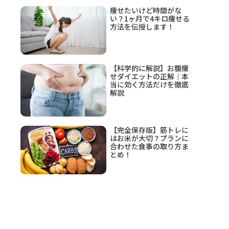
痩せたいけど時間がな
い？1ヶ月で4キロ痩せる
方法を伝授します！
【科学的に解説】お腹痩
せダイエットの正解｜本
当に効く方法だけを徹底
解説
【完全保存版】筋トレに
はお米が大切？プランに
合わせた食事の取り方ま
とめ！