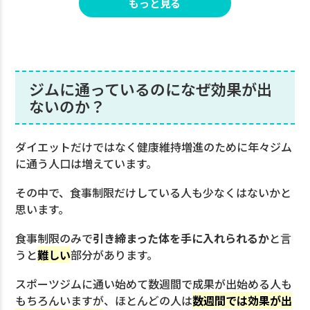
もっと見る
2.に合ったトレーニングを処方して貰える
3.食事管理をして貰える
パーソナルジムで痩せない事も
ジムに通っているのになぜ効果が出
パーソナルに通えなかった
ないのか？
途中で挫折してしまった
パーソナルジムは「EASY FIT」
ダイエットだけではなく健康維持増進のために年々ジム
に通う人口は増えています。
お問い合わせ
その中で、食事制限だけしている人も少なくはないかと
思います。
食事制限のみで
引き締まった体を手に入れられるか
と言
うと
難しい
部分があります。
スポーツジムに通い始めて数週間で成果が出始める人も
もちろんいますが、ほとんどの人は
数週間では効果が出