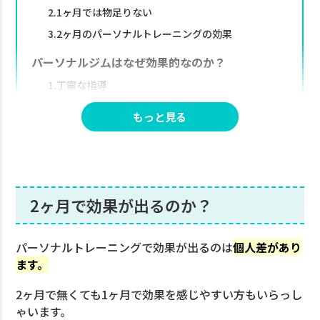
2.1ヶ月では物足りない
3.2ヶ月のパーソナルトレーニングの効果
パーソナルジムはなぜ効果的なのか？
1.丁寧な指導
2.プロの的確なアドバイス
もっと見る
3.お金をかけているので頑張れる
パーソナルジムはなぜ2ヶ月が多いのか？
1.習慣化ができやすい
2ヶ月で効果が出るのか？
2.休養を適切に入れる事ができる
3.食事管理がやりやすい
パーソナルトレーニングで効果が出るのは
個人差があり
パーソナルジムは「EASY FIT」
ます。
お問い合わせ
2ヶ月で無くても1ヶ月で効果を感じやすい方もいらっし
ゃいます。